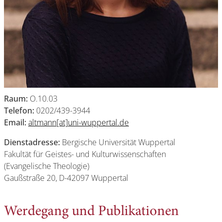
Raum:
O.10.03
Telefon:
0202/439-3944
Email:
altmann[at]uni-wuppertal.de
Dienstadresse:
Bergische Universität Wuppertal
Fakultät für Geistes- und Kulturwissenschaften
(Evangelische Theologie)
Gaußstraße 20, D-42097 Wuppertal
Werdegang und Publikationen