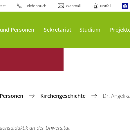
ast
Telefonbuch
Webmail
Notfall
 und Personen
Sekretariat
Studium
Projekt
 Personen
Kirchengeschichte
Dr. Angelik
gionsdidaktik an der Universität