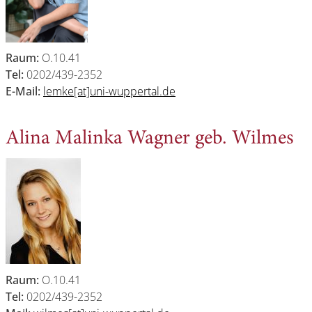
Raum:
O.10.41
Tel:
0202/439-2352
E-Mail:
lemke[at]uni-wuppertal.de
Alina Malinka Wagner geb. Wilmes
Raum:
O.10.41
Tel:
0202/439-2352